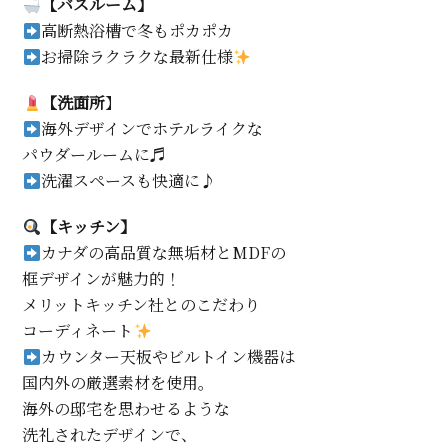
【バスルーム】
高断熱浴槽で冬もポカポカ
お掃除ラクラクな最新仕様
【洗面所
】
海外デザインでホテルライクな
パウダールームに♬
洗濯スペースも快適に♪
【キッチン】
カナダの高品質な無垢材とMDFの
框デザインが魅力的！
メリットキッチン社とのこだわり
コーディネート
カウンター天板やビルトイン機器は
国内外の厳選素材を使用。
海外の邸宅を思わせるような
洗礼されたデザインで、